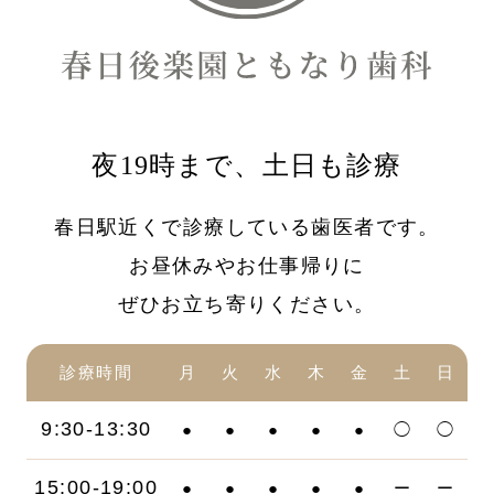
夜19時まで、土日も診療
春日駅近くで診療している歯医者です。
お昼休みやお仕事帰りに
ぜひお立ち寄りください。
診療時間
月
火
水
木
金
土
日
9:30-13:30
●
●
●
●
●
◯
◯
15:00-19:00
●
●
●
●
●
ー
ー